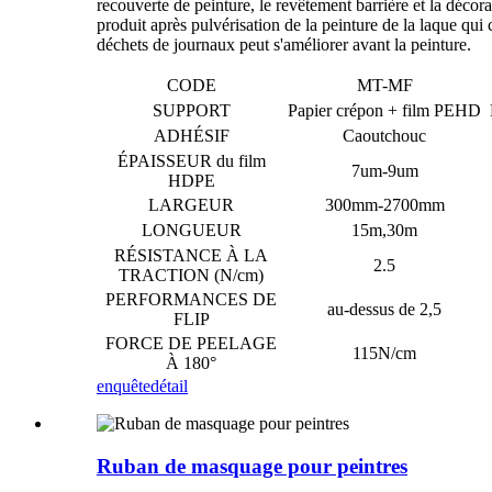
recouverte de peinture, le revêtement barrière et la décor
produit après pulvérisation de la peinture de la laque qui
déchets de journaux peut s'améliorer avant la peinture.
CODE
MT-MF
SUPPORT
Papier crépon + film PEHD
ADHÉSIF
Caoutchouc
ÉPAISSEUR du film
7um-9um
HDPE
LARGEUR
300mm-2700mm
LONGUEUR
15m,30m
RÉSISTANCE À LA
2.5
TRACTION (N/cm)
PERFORMANCES DE
au-dessus de 2,5
FLIP
FORCE DE PEELAGE
115N/cm
À 180°
enquête
détail
Ruban de masquage pour peintres