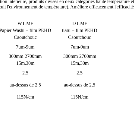
ation intérieure, produits divisés en deux catégories haute température e
 cuit l'environnement de température). Améliore efficacement l'efficacité 
WT-MF
DT-MF
Papier Washi + film PEHD
tissu + film PEHD
Caoutchouc
Caoutchouc
7um-9um
7um-9um
300mm-2700mm
300mm-2700mm
15m,30m
15m,30m
2.5
2.5
au-dessus de 2,5
au-dessus de 2,5
115N/cm
115N/cm