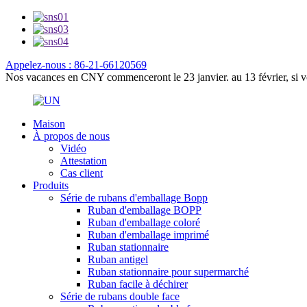
Appelez-nous : 86-21-66120569
Nos vacances en CNY commenceront le 23 janvier. au 13 février, si vo
Maison
À propos de nous
Vidéo
Attestation
Cas client
Produits
Série de rubans d'emballage Bopp
Ruban d'emballage BOPP
Ruban d'emballage coloré
Ruban d'emballage imprimé
Ruban stationnaire
Ruban antigel
Ruban stationnaire pour supermarché
Ruban facile à déchirer
Série de rubans double face