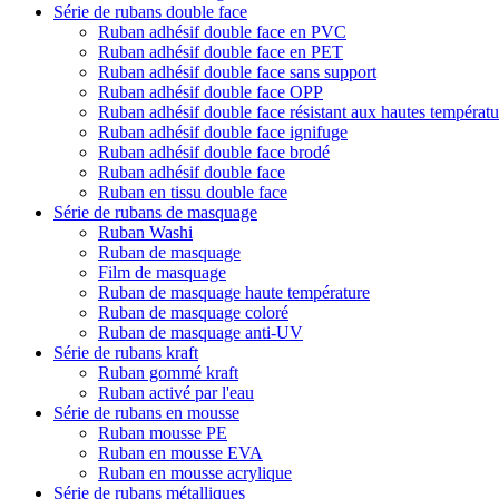
Série de rubans double face
Ruban adhésif double face en PVC
Ruban adhésif double face en PET
Ruban adhésif double face sans support
Ruban adhésif double face OPP
Ruban adhésif double face résistant aux hautes températu
Ruban adhésif double face ignifuge
Ruban adhésif double face brodé
Ruban adhésif double face
Ruban en tissu double face
Série de rubans de masquage
Ruban Washi
Ruban de masquage
Film de masquage
Ruban de masquage haute température
Ruban de masquage coloré
Ruban de masquage anti-UV
Série de rubans kraft
Ruban gommé kraft
Ruban activé par l'eau
Série de rubans en mousse
Ruban mousse PE
Ruban en mousse EVA
Ruban en mousse acrylique
Série de rubans métalliques