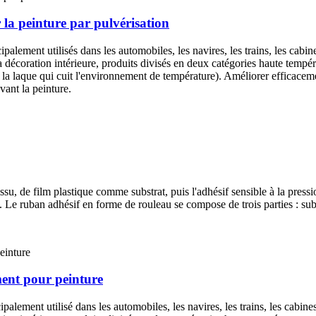
la peinture par pulvérisation
cipalement utilisés dans les automobiles, les navires, les trains, les cabin
la décoration intérieure, produits divisés en deux catégories haute temp
e la laque qui cuit l'environnement de température). Améliorer efficaceme
vant la peinture.
ssu, de film plastique comme substrat, puis l'adhésif sensible à la press
 Le ruban adhésif en forme de rouleau se compose de trois parties : subst
ent pour peinture
palement utilisé dans les automobiles, les navires, les trains, les cabines