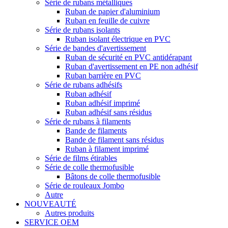
Série de rubans métalliques
Ruban de papier d'aluminium
Ruban en feuille de cuivre
Série de rubans isolants
Ruban isolant électrique en PVC
Série de bandes d'avertissement
Ruban de sécurité en PVC antidérapant
Ruban d'avertissement en PE non adhésif
Ruban barrière en PVC
Série de rubans adhésifs
Ruban adhésif
Ruban adhésif imprimé
Ruban adhésif sans résidus
Série de rubans à filaments
Bande de filaments
Bande de filament sans résidus
Ruban à filament imprimé
Série de films étirables
Série de colle thermofusible
Bâtons de colle thermofusible
Série de rouleaux Jombo
Autre
NOUVEAUTÉ
Autres produits
SERVICE OEM