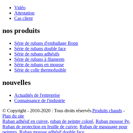
Vidéo
Attestation
Cas client
nos produits
Série de rubans d'emballage Bopp
Série de rubans double face
Série de rubans adhésifs
Série de rubans à filaments
Série de rubans en mousse
Série de colle thermofusible
nouvelles
Actualités de l'entreprise
Connaissance de l'industrie
© Copyright - 2010-2020 : Tous droits réservés.
Produits chauds
-
Plan du site
Ruban adhésif en cuivre
,
ruban de peintre coloré
,
Ruban mousse Pe
,
Ruban de protection en feuille de cuivre
,
Ruban de masquage pour
peintres
,
Ruban mousse adhésif double face
,