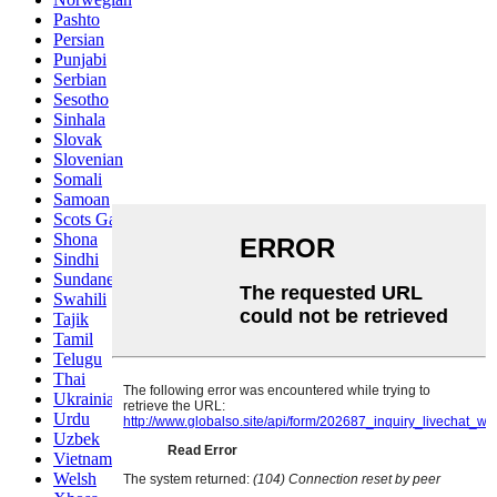
Pashto
Persian
Punjabi
Serbian
Sesotho
Sinhala
Slovak
Slovenian
Somali
Samoan
Scots Gaelic
Shona
Sindhi
Sundanese
Swahili
Tajik
Tamil
Telugu
Thai
Ukrainian
Urdu
Uzbek
Vietnamese
Welsh