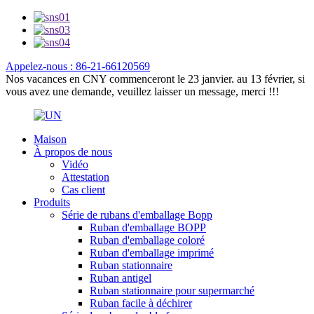
Appelez-nous : 86-21-66120569
Nos vacances en CNY commenceront le 23 janvier. au 13 février, si
vous avez une demande, veuillez laisser un message, merci !!!
Maison
À propos de nous
Vidéo
Attestation
Cas client
Produits
Série de rubans d'emballage Bopp
Ruban d'emballage BOPP
Ruban d'emballage coloré
Ruban d'emballage imprimé
Ruban stationnaire
Ruban antigel
Ruban stationnaire pour supermarché
Ruban facile à déchirer