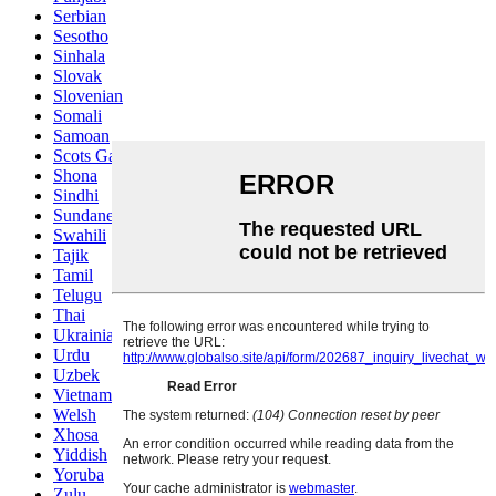
Serbian
Sesotho
Sinhala
Slovak
Slovenian
Somali
Samoan
Scots Gaelic
Shona
Sindhi
Sundanese
Swahili
Tajik
Tamil
Telugu
Thai
Ukrainian
Urdu
Uzbek
Vietnamese
Welsh
Xhosa
Yiddish
Yoruba
Zulu