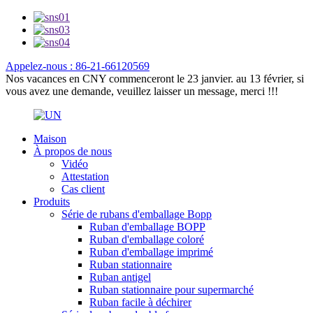
Appelez-nous : 86-21-66120569
Nos vacances en CNY commenceront le 23 janvier. au 13 février, si
vous avez une demande, veuillez laisser un message, merci !!!
Maison
À propos de nous
Vidéo
Attestation
Cas client
Produits
Série de rubans d'emballage Bopp
Ruban d'emballage BOPP
Ruban d'emballage coloré
Ruban d'emballage imprimé
Ruban stationnaire
Ruban antigel
Ruban stationnaire pour supermarché
Ruban facile à déchirer