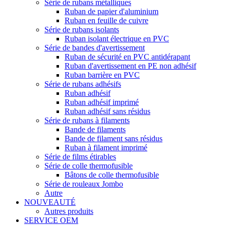
Série de rubans métalliques
Ruban de papier d'aluminium
Ruban en feuille de cuivre
Série de rubans isolants
Ruban isolant électrique en PVC
Série de bandes d'avertissement
Ruban de sécurité en PVC antidérapant
Ruban d'avertissement en PE non adhésif
Ruban barrière en PVC
Série de rubans adhésifs
Ruban adhésif
Ruban adhésif imprimé
Ruban adhésif sans résidus
Série de rubans à filaments
Bande de filaments
Bande de filament sans résidus
Ruban à filament imprimé
Série de films étirables
Série de colle thermofusible
Bâtons de colle thermofusible
Série de rouleaux Jombo
Autre
NOUVEAUTÉ
Autres produits
SERVICE OEM