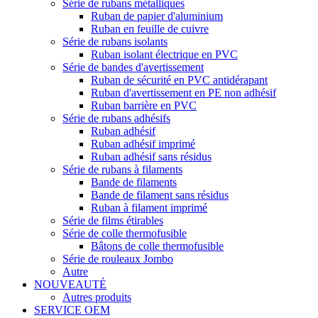
Série de rubans métalliques
Ruban de papier d'aluminium
Ruban en feuille de cuivre
Série de rubans isolants
Ruban isolant électrique en PVC
Série de bandes d'avertissement
Ruban de sécurité en PVC antidérapant
Ruban d'avertissement en PE non adhésif
Ruban barrière en PVC
Série de rubans adhésifs
Ruban adhésif
Ruban adhésif imprimé
Ruban adhésif sans résidus
Série de rubans à filaments
Bande de filaments
Bande de filament sans résidus
Ruban à filament imprimé
Série de films étirables
Série de colle thermofusible
Bâtons de colle thermofusible
Série de rouleaux Jombo
Autre
NOUVEAUTÉ
Autres produits
SERVICE OEM