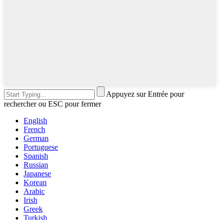
Appuyez sur Entrée pour
rechercher ou ESC pour fermer
English
French
German
Portuguese
Spanish
Russian
Japanese
Korean
Arabic
Irish
Greek
Turkish