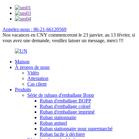
Appelez-nous : 86-21-66120569
Nos vacances en CNY commenceront le 23 janvier. au 13 février, si
vous avez une demande, veuillez laisser un message, merci !!!
Maison
À propos de nous
Vidéo
Attestation
Cas client
Produits
Série de rubans d'emballage Bopp
Ruban d'emballage BOPP
Ruban d'emballage coloré
Ruban d'emballage imprimé
Ruban stationnaire
Ruban antigel
Ruban stationnaire pour supermarché
Ruban facile à déchirer