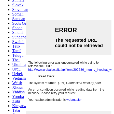
Sinhala
Slovak
Slovenian
Somali
Samoan
Scots Gaelic
Shona
Sindhi
Sundanese
Swahili
Tajik
Tamil
Telugu
Thai
Ukrainian
Urdu
Uzbek
Vietnamese
Welsh
Xhosa
Yiddish
Yoruba
Zulu
Kinyarwanda
Tatar