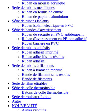
Ruban en mousse acrylique
Série de rubans métalliques
Ruban en feuille de cuivre
Ruban de papier d'aluminium
Série de rubans isolants
Ruban isolant électrique en PVC
Série de bandes d'avertissement
Ruban de sécurité en PVC antidérapant
Ruban d'avertissement en PE non adhésif
Ruban barrière en PVC
Série de rubans adhésifs
Ruban adhésif imprimé
Ruban adhésif sans résidus
Ruban adhésif
Série de rubans à filaments
Ruban à filament imprimé
Bande de filament sans résidus
Bande de filaments
Série de films étirables
Série de colle thermofusible
Bâtons de colle thermofusible
Série de rouleaux Jombo
Autre
NOUVEAUTÉ
Autres produits