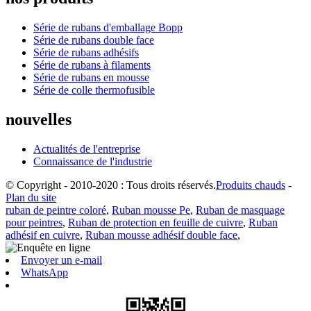
Série de rubans d'emballage Bopp
Série de rubans double face
Série de rubans adhésifs
Série de rubans à filaments
Série de rubans en mousse
Série de colle thermofusible
nouvelles
Actualités de l'entreprise
Connaissance de l'industrie
© Copyright - 2010-2020 : Tous droits réservés.
Produits chauds
-
Plan du site
ruban de peintre coloré
,
Ruban mousse Pe
,
Ruban de masquage
pour peintres
,
Ruban de protection en feuille de cuivre
,
Ruban
adhésif en cuivre
,
Ruban mousse adhésif double face
,
Envoyer un e-mail
WhatsApp