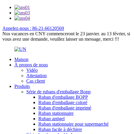
Appelez-nous : 86-21-66120569
Nos vacances en CNY commenceront le 23 janvier. au 13 février, si
vous avez une demande, veuillez laisser un message, merci !!!
Maison
À propos de nous
Vidéo
Attestation
Cas client
Produits
Série de rubans d'emballage Bopp
Ruban d'emballage BOPP
Ruban d'emballage coloré
Ruban d'emballage imprimé
Ruban stationnaire
Ruban antigel
Ruban stationnaire pour supermarché
Ruban facile à déchirer