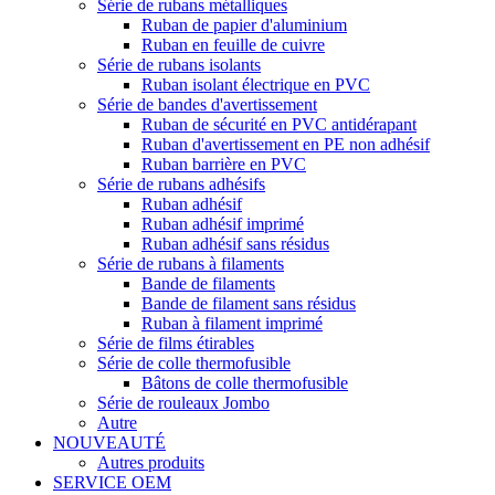
Série de rubans métalliques
Ruban de papier d'aluminium
Ruban en feuille de cuivre
Série de rubans isolants
Ruban isolant électrique en PVC
Série de bandes d'avertissement
Ruban de sécurité en PVC antidérapant
Ruban d'avertissement en PE non adhésif
Ruban barrière en PVC
Série de rubans adhésifs
Ruban adhésif
Ruban adhésif imprimé
Ruban adhésif sans résidus
Série de rubans à filaments
Bande de filaments
Bande de filament sans résidus
Ruban à filament imprimé
Série de films étirables
Série de colle thermofusible
Bâtons de colle thermofusible
Série de rouleaux Jombo
Autre
NOUVEAUTÉ
Autres produits
SERVICE OEM