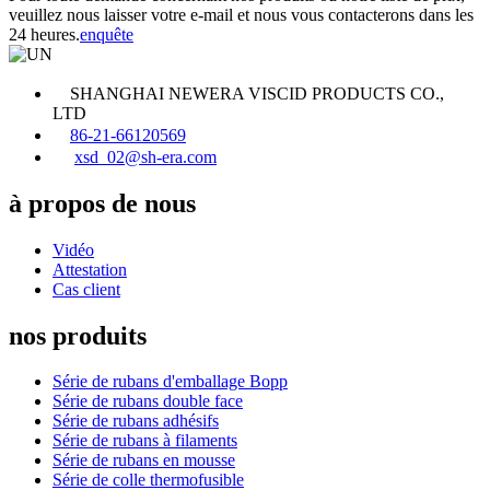
veuillez nous laisser votre e-mail et nous vous contacterons dans les
24 heures.
enquête
SHANGHAI NEWERA VISCID PRODUCTS CO.,
LTD
86-21-66120569
xsd_02@sh-era.com
à propos de nous
Vidéo
Attestation
Cas client
nos produits
Série de rubans d'emballage Bopp
Série de rubans double face
Série de rubans adhésifs
Série de rubans à filaments
Série de rubans en mousse
Série de colle thermofusible