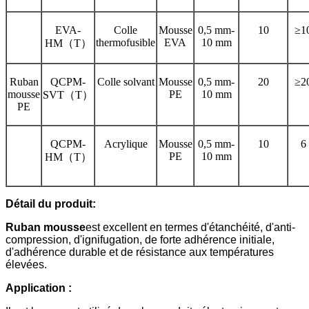
EVA-
Colle
Mousse
0,5 mm-
10
≥1
thermofusible
EVA
10 mm
HM（T）
Ruban
QCPM-
Colle solvant
Mousse
0,5 mm-
20
≥2
mousse
PE
10 mm
SVT（T）
PE
QCPM-
Acrylique
Mousse
0,5 mm-
10
6
PE
10 mm
HM（T）
Détail du produit
:
Ruban mousse
est excellent en termes d'étanchéité, d'anti-
compression, d'ignifugation, de forte adhérence initiale,
d'adhérence durable et de résistance aux températures
élevées.
Application :