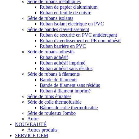
Série de rubans métalliques
Ruban de papier d'aluminium
Ruban en feuille de cuivre
Série de rubans isolants
Ruban isolant électrique en PVC
Série de bandes d'avertissement
Ruban de sécurité en PVC antidérapant
Ruban d'avertissement en PE non adhésif
Ruban barrière en PVC
Série de rubans adhésifs
Ruban adhésif
Ruban adhésif imprimé
Ruban adhésif sans résidus
Série de rubans à filaments
Bande de filaments
Bande de filament sans résidus
Ruban à filament imprimé
Série de films étirables
Série de colle thermofusible
Bâtons de colle thermofusible
Série de rouleaux Jombo
Autre
NOUVEAUTÉ
Autres produits
SERVICE OEM