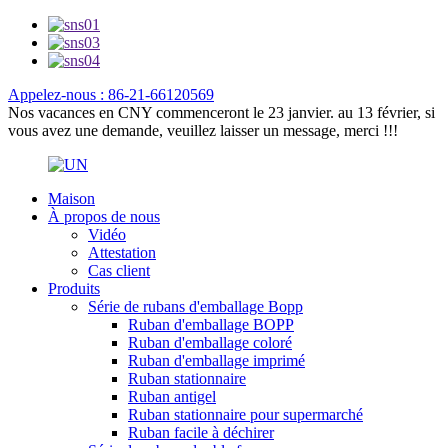
Appelez-nous : 86-21-66120569
Nos vacances en CNY commenceront le 23 janvier. au 13 février, si
vous avez une demande, veuillez laisser un message, merci !!!
Maison
À propos de nous
Vidéo
Attestation
Cas client
Produits
Série de rubans d'emballage Bopp
Ruban d'emballage BOPP
Ruban d'emballage coloré
Ruban d'emballage imprimé
Ruban stationnaire
Ruban antigel
Ruban stationnaire pour supermarché
Ruban facile à déchirer