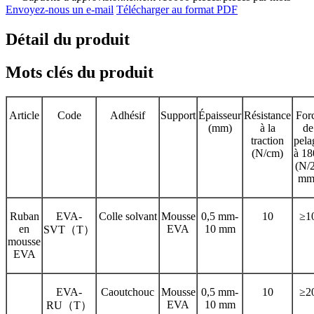
Envoyez-nous un e-mail
Télécharger au format PDF
Détail du produit
Mots clés du produit
Article
Code
Adhésif
Support
Épaisseur
Résistance
For
(mm)
à la
de
traction
pela
(N/cm)
à 18
(N/
mm
Ruban
EVA-
Colle solvant
Mousse
0,5 mm-
10
≥1
en
EVA
10 mm
SVT（T）
mousse
EVA
EVA-
Caoutchouc
Mousse
0,5 mm-
10
≥2
EVA
10 mm
RU（T）