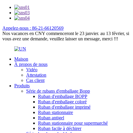
Appelez-nous : 86-21-66120569
Nos vacances en CNY commenceront le 23 janvier. au 13 février, si
vous avez une demande, veuillez laisser un message, merci !!!
Maison
À propos de nous
Vidéo
Attestation
Cas client
Produits
Série de rubans d'emballage Bopp
Ruban d'emballage BOPP
Ruban d'emballage coloré
Ruban d'emballage imprimé
Ruban stationnaire
Ruban antigel
Ruban stationnaire pour supermarché
Ruban facile à déchirer