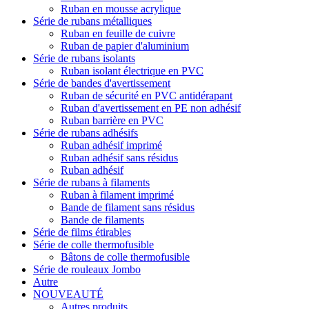
Ruban en mousse acrylique
Série de rubans métalliques
Ruban en feuille de cuivre
Ruban de papier d'aluminium
Série de rubans isolants
Ruban isolant électrique en PVC
Série de bandes d'avertissement
Ruban de sécurité en PVC antidérapant
Ruban d'avertissement en PE non adhésif
Ruban barrière en PVC
Série de rubans adhésifs
Ruban adhésif imprimé
Ruban adhésif sans résidus
Ruban adhésif
Série de rubans à filaments
Ruban à filament imprimé
Bande de filament sans résidus
Bande de filaments
Série de films étirables
Série de colle thermofusible
Bâtons de colle thermofusible
Série de rouleaux Jombo
Autre
NOUVEAUTÉ
Autres produits