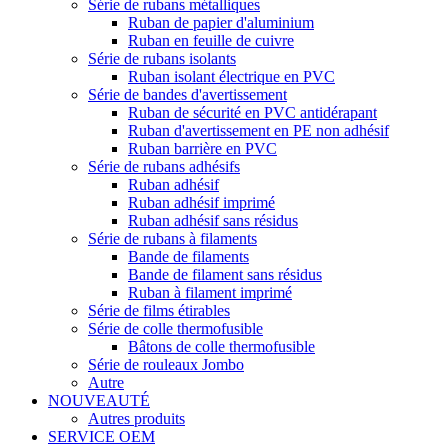
Série de rubans métalliques
Ruban de papier d'aluminium
Ruban en feuille de cuivre
Série de rubans isolants
Ruban isolant électrique en PVC
Série de bandes d'avertissement
Ruban de sécurité en PVC antidérapant
Ruban d'avertissement en PE non adhésif
Ruban barrière en PVC
Série de rubans adhésifs
Ruban adhésif
Ruban adhésif imprimé
Ruban adhésif sans résidus
Série de rubans à filaments
Bande de filaments
Bande de filament sans résidus
Ruban à filament imprimé
Série de films étirables
Série de colle thermofusible
Bâtons de colle thermofusible
Série de rouleaux Jombo
Autre
NOUVEAUTÉ
Autres produits
SERVICE OEM